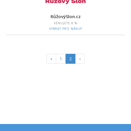
RůžovýSlon.cz
VĚNUJETE
8 %
VYBRAT PRO NÁKUP
«
1
2
»