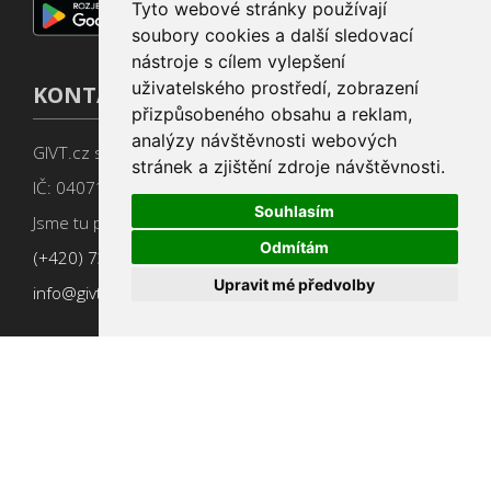
Tyto webové stránky používají
soubory cookies a další sledovací
nástroje s cílem vylepšení
uživatelského prostředí, zobrazení
KONTAKT
přizpůsobeného obsahu a reklam,
analýzy návštěvnosti webových
GIVT.cz s. r. o., Dolní nám. 16, 779 00 Olomouc
stránek a zjištění zdroje návštěvnosti.
IČ: 04071433
Souhlasím
Jsme tu pro Vás od 9:00 do 17:00
Odmítám
(+420) 737 266 402
Upravit mé předvolby
info@givt.cz
Obchodní podmínky
,
Změnit nastavení cookies
Pomáháme neziskovkám od roku 2015