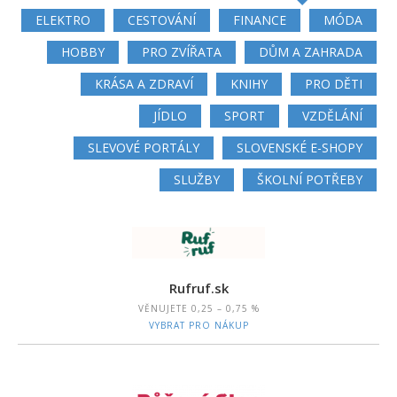
ELEKTRO
CESTOVÁNÍ
FINANCE
MÓDA
HOBBY
PRO ZVÍŘATA
DŮM A ZAHRADA
KRÁSA A ZDRAVÍ
KNIHY
PRO DĚTI
JÍDLO
SPORT
VZDĚLÁNÍ
SLEVOVÉ PORTÁLY
SLOVENSKÉ E-SHOPY
SLUŽBY
ŠKOLNÍ POTŘEBY
Rufruf.sk
VĚNUJETE
0,25 – 0,75 %
VYBRAT PRO NÁKUP