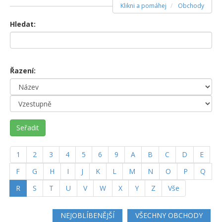
Klikni a pomáhej
Obchody
Hledat:
Řazení:
Seřadit
1
2
3
4
5
6
9
A
B
C
D
E
F
G
H
I
J
K
L
M
N
O
P
Q
(current)
R
S
T
U
V
W
X
Y
Z
Vše
NEJOBLÍBENĚJŠÍ
VŠECHNY OBCHODY