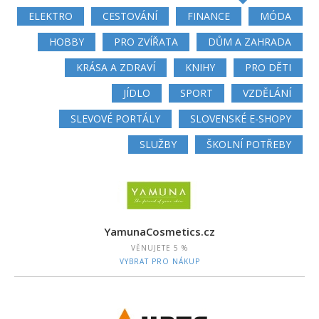
ELEKTRO
CESTOVÁNÍ
FINANCE
MÓDA
HOBBY
PRO ZVÍŘATA
DŮM A ZAHRADA
KRÁSA A ZDRAVÍ
KNIHY
PRO DĚTI
JÍDLO
SPORT
VZDĚLÁNÍ
SLEVOVÉ PORTÁLY
SLOVENSKÉ E-SHOPY
SLUŽBY
ŠKOLNÍ POTŘEBY
YamunaCosmetics.cz
VĚNUJETE
5 %
VYBRAT PRO NÁKUP