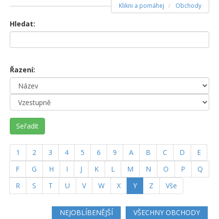
Klikni a pomáhej
Obchody
Hledat:
Řazení:
Seřadit
1
2
3
4
5
6
9
A
B
C
D
E
F
G
H
I
J
K
L
M
N
O
P
Q
(current)
R
S
T
U
V
W
X
Y
Z
Vše
NEJOBLÍBENĚJŠÍ
VŠECHNY OBCHODY