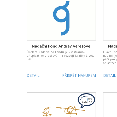
Nadační Fond Andrey Verešové
Nada
Účelem Nadačního Fondu je všestranně
Hlavní n
přispívat ke zlepšování a rozvoji kvality života
nadání je
dětí.
péči pro 
oblastech
DETAIL
PŘISPĚT NÁKUPEM
DETAIL