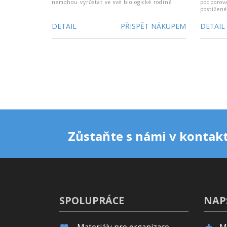
nemohou vyrůstat ve své biologické rodině.
podporov
postižené
DETAIL
PŘISPĚT NÁKUPEM
DETAIL
Zůstaňte s námi v kontakt
SPOLUPRÁCE
NAP