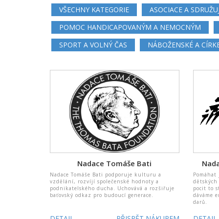
VŠECHNY KATEGORIE
ASOCIACE A SDRUŽU
POMOC HANDICAPOVANÝM A NEMOCNÝM
SPORT A VOLNÝ ČAS
NÁBOŽENSKÉ A CÍRK
Nadace Tomáše Bati
Nada
Nadace Tomáše Bati podporuje kulturu a
Pomáhat 
vzdělání, rozvíjí společenské hodnoty a
dětských 
podnikatelského ducha. Uchovává a rozšiřuje
pocit to 
baťovský odkaz pro budoucí generace.
dáváme e
darů.
DETAIL
PŘISPĚT NÁKUPEM
DETAIL