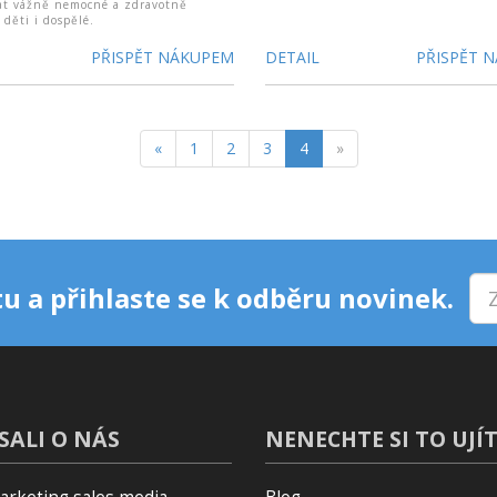
at vážně nemocné a zdravotně
 děti i dospělé.
PŘISPĚT NÁKUPEM
DETAIL
PŘISPĚT 
«
1
2
3
4
»
u a přihlaste se k odběru novinek.
SALI O NÁS
NENECHTE SI TO UJÍT