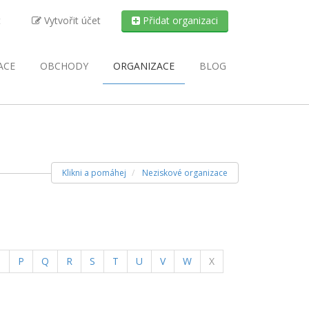
t
Vytvořit účet
Přidat organizaci
ACE
OBCHODY
ORGANIZACE
BLOG
Klikni a pomáhej
Neziskové organizace
ent)
O
P
Q
R
S
T
U
V
W
X