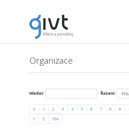
Organizace
Hledat:
Řazení:
0
1
2
3
4
5
6
7
9
A
Y
Z
Vše