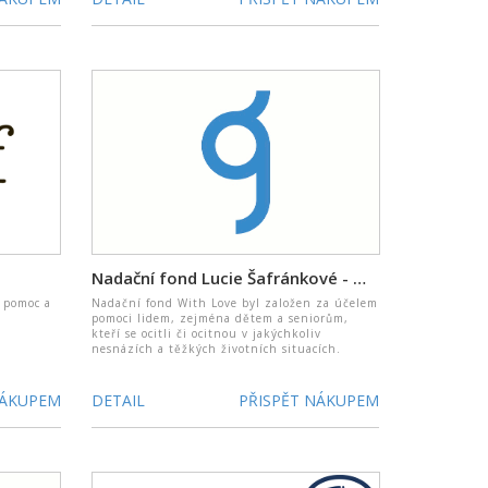
Nadační fond Lucie Šafránkové - With love
o pomoc a
Nadační fond With Love byl založen za účelem
pomoci lidem, zejména dětem a seniorům,
kteří se ocitli či ocitnou v jakýchkoliv
nesnázích a těžkých životních situacích.
NÁKUPEM
DETAIL
PŘISPĚT NÁKUPEM