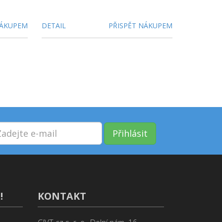
NÁKUPEM
DETAIL
PŘISPĚT NÁKUPEM
Přihlásit
!
KONTAKT