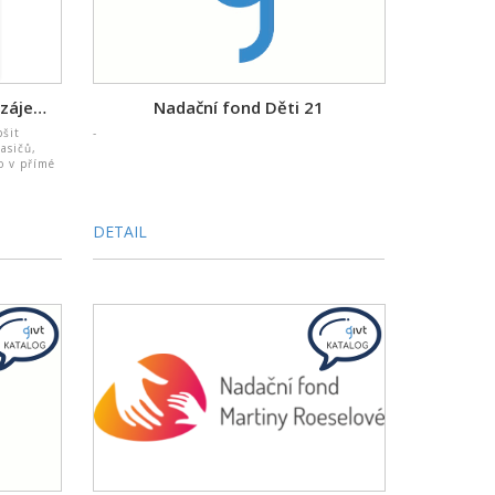
Nadace policistů a hasičů - vzájemná pomoc v tísni
Nadační fond Děti 21
pšit
-
asičů,
o v přímé
DETAIL