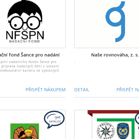
ční fond Šance pro nadání
Naše rovnováha, z. s
áplní nadačního fondu Šance pro
-
 příprava nadaných dětí v ústavní
profesionální kariéru ve vybraných
.
PŘISPĚT NÁKUPEM
DETAIL
PŘISPĚT 