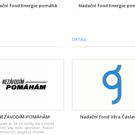
ační fond Energie pomáhá
Nadační fond Energie p
-
DETAIL
NEZÁVODÍM-POMÁHÁM
Nadační fond Věra Čásla
eme si, že ne každý má v životě
ěstí, aby mohl sportovat. Pomocí
ortovních projektů chceme