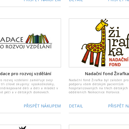
dace pro rozvoj vzdělání
Nadační fond Žirafka
o rozvoj vzdělání zaměřuje svoji
Nadační fond Žirafka byl založen pr
tři cílové skupiny: vysokoškoláky,
podporu všem dětským pacientům
endikepované děti a děti a mládež v
hospitalizovaných na třech dětských
ké péči a v dětských domovech.
odděleních Nemocnice Hořovice.
PŘISPĚT NÁKUPEM
DETAIL
PŘISPĚT 