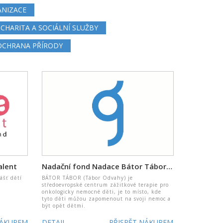
ANIZACE
CHARITA A SOCIÁLNÍ SLUŽBY
 OCHRANA PŘÍRODY
alent
Nadační fond Nadace Bátor Tábor Česká republika
ášť dětí
BÁTOR TÁBOR (Tábor Odvahy) je
středoevropské centrum zážitkové terapie pro
onkologicky nemocné děti, je to místo, kde
tyto děti můžou zapomenout na svoji nemoc a
být opět dětmi.
NÁKUPEM
DETAIL
PŘISPĚT NÁKUPEM