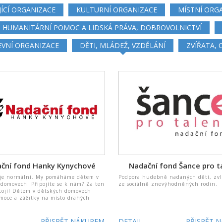
JÍCÍ ORGANIZACE
KULTURNÍ ORGANIZACE
MÍSTNÍ ORG
HUMANITÁRNÍ POMOC A LIDSKÁ PRÁVA, DOBROVOLNICTVÍ
EVNÍ ORGANIZACE
DĚTI, MLÁDEŽ, VZDĚLÁNÍ
ZVÍŘATA,
ční fond Hanky Kynychové
Nadační fond Šance pro t
je normální. My pomáháme dětem v
Podpora hudebně nadaných dětí, zvl
domovech. Připojíte se k nám? Za ten
ze sociálně znevýhodněných rodin.
stojí! Dětem v dětských domovech
moce a zážitky na místo drahých
PŘISPĚT NÁKUPEM
DETAIL
PŘISPĚT 