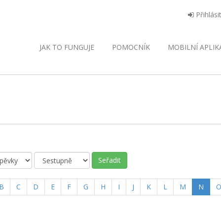
Přihlási
JAK TO FUNGUJE
POMOCNÍK
MOBILNÍ
APLIK
Seřadit
(curr
B
C
D
E
F
G
H
I
J
K
L
M
N