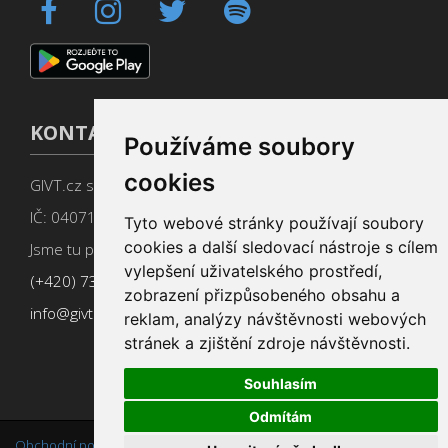
KONTAKT
Používáme soubory
cookies
GIVT.cz s. r. o., Dolní nám. 16, 779 00 Olomouc
IČ: 04071433
Tyto webové stránky používají soubory
cookies a další sledovací nástroje s cílem
Jsme tu pro Vás od 9:00 do 17:00
vylepšení uživatelského prostředí,
(+420) 737 266 402
zobrazení přizpůsobeného obsahu a
info@givt.cz
reklam, analýzy návštěvnosti webových
stránek a zjištění zdroje návštěvnosti.
Souhlasím
Odmítám
Obchodní podmínky
,
Změnit nastavení cookies