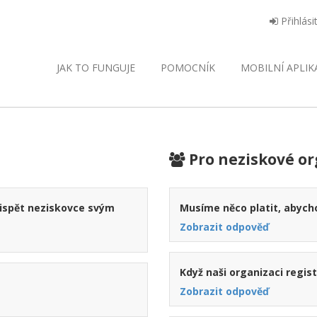
Přihlási
JAK TO FUNGUJE
POMOCNÍK
MOBILNÍ
APLIK
Pro neziskové or
řispět neziskovce svým
Musíme něco platit, abycho
Zobrazit odpověď
Když naši organizaci regist
Zobrazit odpověď