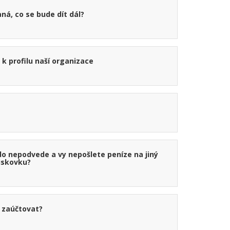
ná, co se bude dít dál?
k profilu naší organizace
kdo nepodvede a vy nepošlete peníze na jiný
iskovku?
 zaúčtovat?