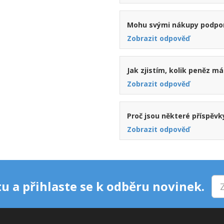
Mohu svými nákupy podporo
Zobrazit odpověď
Jak zjistím, kolik peněz m
Zobrazit odpověď
Proč jsou některé příspěvky
Zobrazit odpověď
u a přihlaste se k odběru novinek.