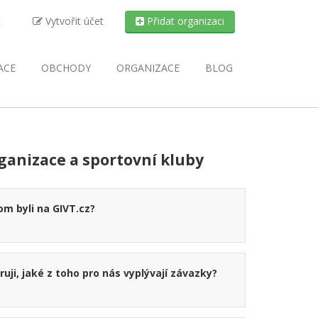
t
Vytvořit účet
Přidat organizaci
ACE
OBCHODY
ORGANIZACE
BLOG
ganizace a sportovní kluby
m byli na GIVT.cz?
ruji, jaké z toho pro nás vyplývají závazky?