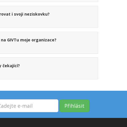
vat i svoji neziskovku?
á na GIVTu moje organizace?
 čekající?
Přihlásit