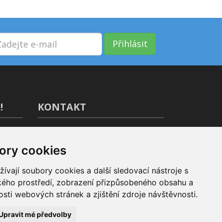
Přihlásit
!
KONTAKT
GIVT.cz s. r. o., Dolní nám. 16,
779 00 Olomouc
ory cookies
IČ: 04071433
vají soubory cookies a další sledovací nástroje s
Jsme tu pro Vás od 9:00 do 17:00
ského prostředí, zobrazení přizpůsobeného obsahu a
(+420) 737 266 402
sti webových stránek a zjištění zdroje návštěvnosti.
info@givt.cz
Upravit mé předvolby