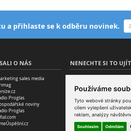
u a přihlaste se k odběru novinek.
SALI O NÁS
NENECHTE SI TO UJÍT
arketing sales media
Blog
inmag
Podcast Pijavice
Používáme soub
eníze.cz
Pomocník do prohlížeče
adio Proglas
Tyto webové stránky použí
ospodářské noviny
cílem vylepšení uživatel
adio Proglas
reklam, analýzy návštěvno
fial.com
smeÚspěšní.cz
Souhlasím
Odmítám