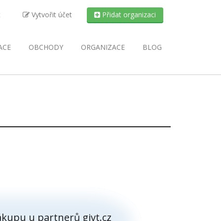
t
Vytvořit účet
Přidat organizaci
ACE
OBCHODY
ORGANIZACE
BLOG
kupu u partnerů givt.cz