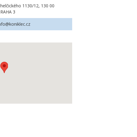
helčického 1130/12, 130 00
PRAHA 3
nfo@koniklec.cz