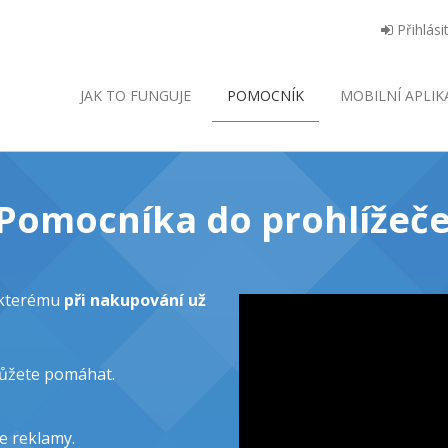
Přihlási
JAK TO FUNGUJE
POMOCNÍK
MOBILNÍ
APLIK
o Pomocníka do prohlížeče
y kterému
při nakupování už
můžete pomáhat.
e reklamy.