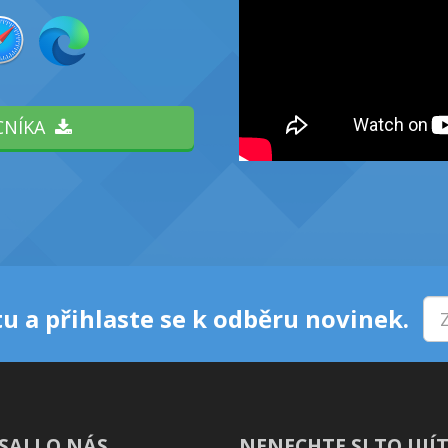
CNÍKA
u a přihlaste se k odběru novinek.
SALI O NÁS
NENECHTE SI TO UJÍT