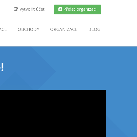
t
Vytvořit účet
Přidat organizaci
ACE
OBCHODY
ORGANIZACE
BLOG
!