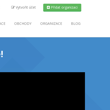
t
Vytvořit účet
Přidat organizaci
ACE
OBCHODY
ORGANIZACE
BLOG
!