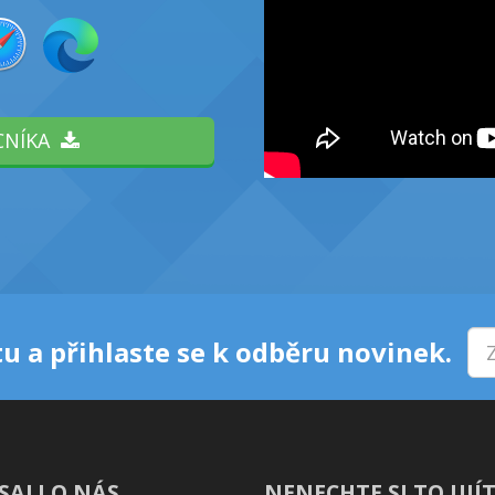
CNÍKA
u a přihlaste se k odběru novinek.
SALI O NÁS
NENECHTE SI TO UJÍT