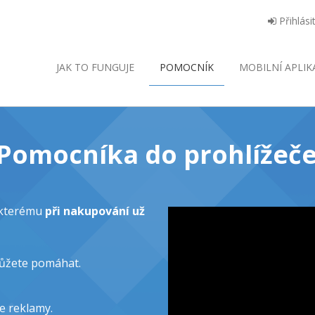
Přihlási
JAK TO FUNGUJE
POMOCNÍK
MOBILNÍ
APLIK
o Pomocníka do prohlížeče
y kterému
při nakupování už
můžete pomáhat.
e reklamy.