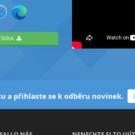
CNÍKA
u a přihlaste se k odběru novinek.
SALI O NÁS
NENECHTE SI TO UJÍT