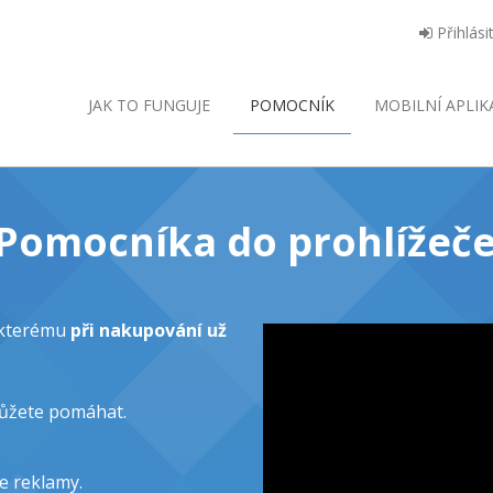
Přihlási
JAK TO FUNGUJE
POMOCNÍK
MOBILNÍ
APLIK
o Pomocníka do prohlížeče
y kterému
při nakupování už
můžete pomáhat.
e reklamy.