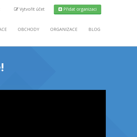
t
Vytvořit účet
Přidat organizaci
ACE
OBCHODY
ORGANIZACE
BLOG
!