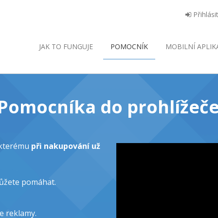
Přihlási
JAK TO FUNGUJE
POMOCNÍK
MOBILNÍ
APLIK
o Pomocníka do prohlížeče
y kterému
při nakupování už
můžete pomáhat.
e reklamy.