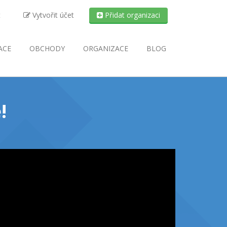
t
Vytvořit účet
Přidat organizaci
ACE
OBCHODY
ORGANIZACE
BLOG
!