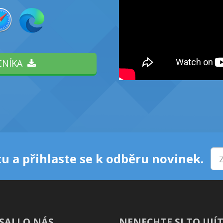
CNÍKA
u a přihlaste se k odběru novinek.
SALI O NÁS
NENECHTE SI TO UJÍT