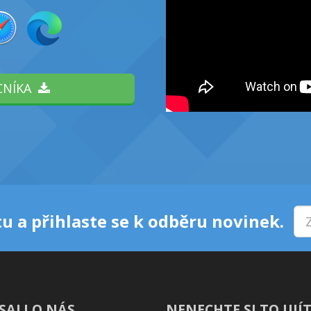
CNÍKA
u a přihlaste se k odběru novinek.
SALI O NÁS
NENECHTE SI TO UJÍT