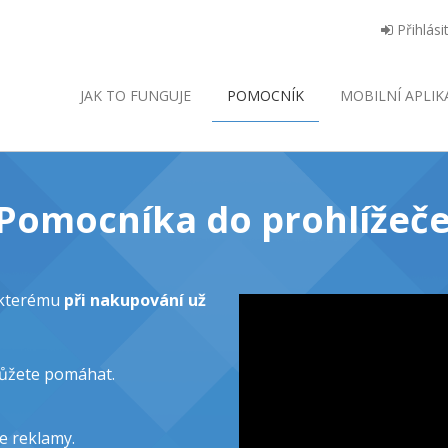
Přihlási
JAK TO FUNGUJE
POMOCNÍK
MOBILNÍ
APLIK
o Pomocníka do prohlížeče
y kterému
při nakupování už
můžete pomáhat.
e reklamy.