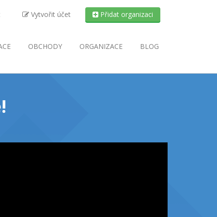
t
Vytvořit účet
Přidat organizaci
ACE
OBCHODY
ORGANIZACE
BLOG
!