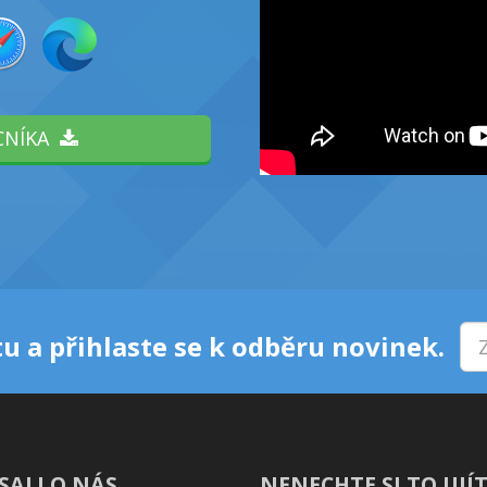
CNÍKA
u a přihlaste se k odběru novinek.
SALI O NÁS
NENECHTE SI TO UJÍT