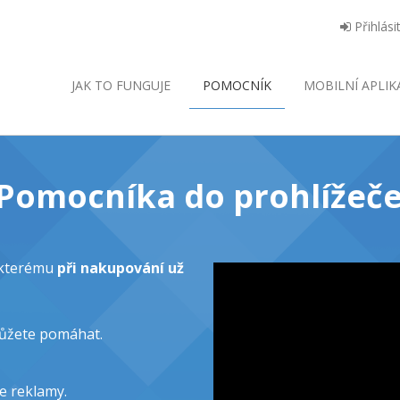
Přihlási
JAK TO FUNGUJE
POMOCNÍK
MOBILNÍ
APLIK
o Pomocníka do prohlížeče
y kterému
při nakupování už
můžete pomáhat.
e reklamy.