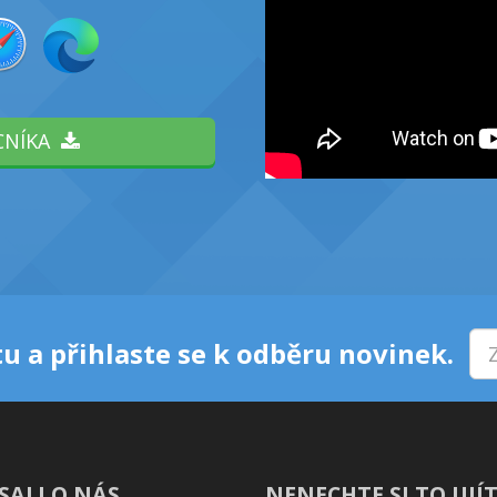
CNÍKA
u a přihlaste se k odběru novinek.
SALI O NÁS
NENECHTE SI TO UJÍT