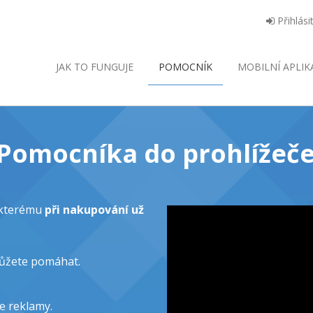
Přihlási
JAK TO FUNGUJE
POMOCNÍK
MOBILNÍ
APLIK
o Pomocníka do prohlížeče
y kterému
při nakupování už
můžete pomáhat.
e reklamy.