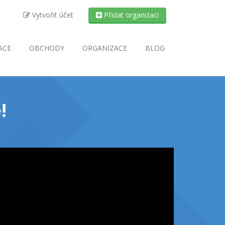
t
Vytvořit účet
Přidat organizaci
ACE
OBCHODY
ORGANIZACE
BLOG
!