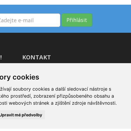
Přihlásit
!
KONTAKT
GIVT.cz s. r. o., Dolní nám. 16,
ory cookies
779 00 Olomouc
IČ: 04071433
vají soubory cookies a další sledovací nástroje s
ského prostředí, zobrazení přizpůsobeného obsahu a
Jsme tu pro Vás od 9:00 do 17:00
sti webových stránek a zjištění zdroje návštěvnosti.
(+420) 737 266 402
Upravit mé předvolby
info@givt.cz