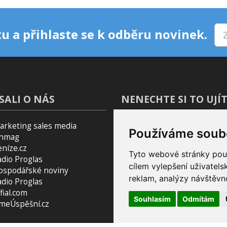
u a přihlaste se k odběru novinek.
SALI O NÁS
NENECHTE SI TO UJÍT
arketing sales media
Blog
Používáme soub
inmag
Podcast Pijavice
eníze.cz
Pomocník do prohlížeče
Tyto webové stránky použí
adio Proglas
cílem vylepšení uživatel
ospodářské noviny
reklam, analýzy návštěvno
adio Proglas
fial.com
Souhlasím
Odmítám
smeÚspěšní.cz