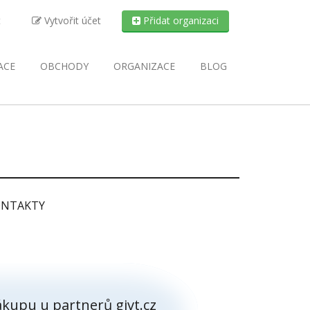
t
Vytvořit účet
Přidat organizaci
ACE
OBCHODY
ORGANIZACE
BLOG
NTAKTY
kupu u partnerů givt.cz