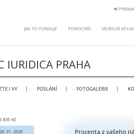
Přihlási
JAK TO FUNGUJE
POMOCNÍK
MOBILNÍ
APLIK
C IURIDICA PRAHA
TE I VY
POSLÁNÍ
FOTOGALERIE
KO
5 835 Kč
Procenta z vašeho ná
26. 01. 2026