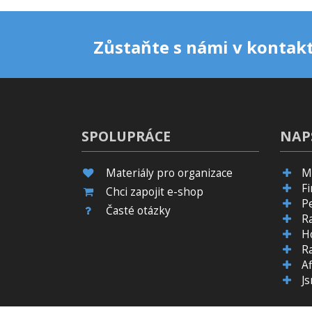
Zůstaňte s námi v kontakt
SPOLUPRÁCE
NAP
Materiály pro organizace
M
F
Chci zapojit e-shop
P
Časté otázky
R
H
R
Af
J