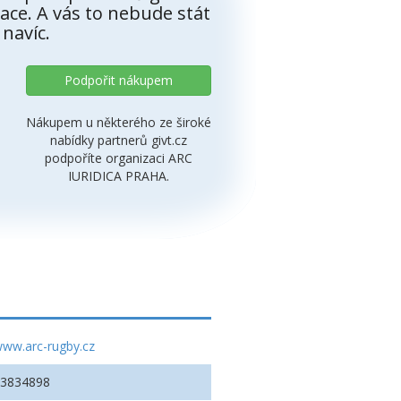
ace. A vás to nebude stát
 navíc.
Podpořit nákupem
Nákupem u některého ze široké
nabídky partnerů givt.cz
podpoříte organizaci ARC
IURIDICA PRAHA.
ww.arc-rugby.cz
63834898