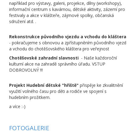
například pro výstavy, galerii, projekce, dílny (workshopy),
informační centrum s kavárnou, dětské aktivity, zázemí pro
festivaly a akce v klášteře, zájmové spolky, občanská
sdružení atd. .
Rekonstrukce původního vjezdu a vchodu do kláštera
- pokračujeme s obnovou a zpřístupněním původního vjezd
a vchodu do chotěšovského kláštera pro veřejnost
Chotěšovské zahradní slavnosti
- Naše každoroční
kulturní akce na zahradě správního úřadu. VSTUP
DOBROVOLNÝ !!!
Projekt Hudební dětské "hřiště"
přispěje ke zkvalitnění
využití volného času pro děti a rodiče ve spojení s
hudebním prožitkem.
a více :-)
FOTOGALERIE