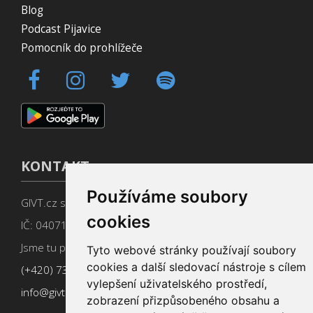
Blog
Podcast Pijavice
Pomocník do prohlížeče
KONTAKT
Používáme soubory
GIVT.cz s. r. o., Dolní nám. 16, 779 00 Olomouc
cookies
IČ: 04071433
Jsme tu pro Vás od 9:00 do 17:00
Tyto webové stránky používají soubory
cookies a další sledovací nástroje s cílem
(+420) 737 266 402
vylepšení uživatelského prostředí,
info@givt.cz
zobrazení přizpůsobeného obsahu a