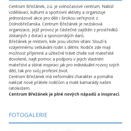
Centrum Břežánek, z.ú. je volnočasové centrum. Nabízí
vzdělávací, kulturní a sportovní aktivity a organizuje
jednorázové akce pro děti i širokou veřejnost z
Dolnobřežanska. Centrum Břežánek je nezisková
organizace, jejíž provoz je částečně zajištěn z prostředků
získaných z dotací a sponzorských darů.
Břežánek je místem, kde jsou všichni vítáni. Slouží k
vzájemnému setkávání rodin s dětmi. Rodiče zde mají
možnost příjemně a užitečně trávit chvíle své mateřské
dovolené, najít pomoc a podporu v jejich vlastním
mateřství a sbírat inspiraci jak pro individuální rozvoj svých
dětí, tak pro svůj profesní život.
Centrum Břežánek má neformální charakter a pomáhá
nalézat nové přátele rodičům a malé kamarády našim
ratolestem.
Centrum Břežánek je plné nových nápadů a inspirací.
FOTOGALERIE