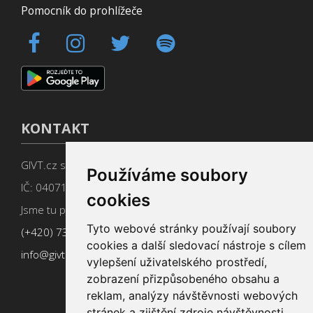
Pomocník do prohlížeče
KONTAKT
GIVT.cz s. r. o., Dolní nám. 16, 779 00 Olomouc
Používáme soubory
IČ: 04071433
cookies
Jsme tu pro Vás od 9:00 do 17:00
Tyto webové stránky používají soubory
(+420) 737 266 402
cookies a další sledovací nástroje s cílem
info@givt.cz
vylepšení uživatelského prostředí,
zobrazení přizpůsobeného obsahu a
reklam, analýzy návštěvnosti webových
stránek a zjištění zdroje návštěvnosti.