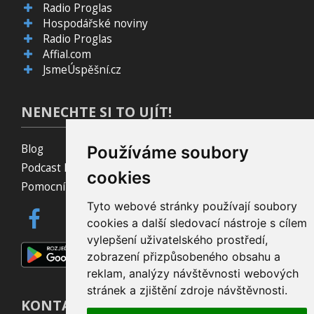
Radio Proglas
Hospodářské noviny
Radio Proglas
Affial.com
JsmeÚspěšní.cz
NENECHTE SI TO UJÍT!
Blog
Používáme soubory
Podcast Pijavice
cookies
Pomocník do prohlížeče
Tyto webové stránky používají soubory
cookies a další sledovací nástroje s cílem
vylepšení uživatelského prostředí,
zobrazení přizpůsobeného obsahu a
reklam, analýzy návštěvnosti webových
stránek a zjištění zdroje návštěvnosti.
KONTAKT