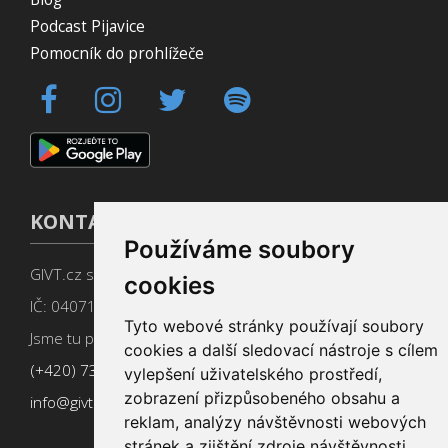
Podcast Pijavice
Pomocník do prohlížeče
KONTAKT
Používáme soubory
GIVT.cz s. r. o., Dolní nám. 16, 779 00 Olomouc
cookies
IČ: 04071433
Tyto webové stránky používají soubory
Jsme tu pro Vás od 9:00 do 17:00
cookies a další sledovací nástroje s cílem
(+420) 737 266 402
vylepšení uživatelského prostředí,
zobrazení přizpůsobeného obsahu a
info@givt.cz
reklam, analýzy návštěvnosti webových
stránek a zjištění zdroje návštěvnosti.