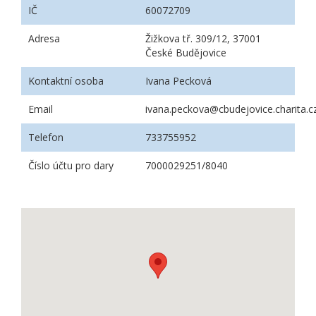
IČ
60072709
Adresa
Žižkova tř. 309/12, 37001
České Budějovice
Kontaktní osoba
Ivana Pecková
Email
ivana.peckova@cbudejovice.charita.c
Telefon
733755952
Číslo účtu pro dary
7000029251/8040