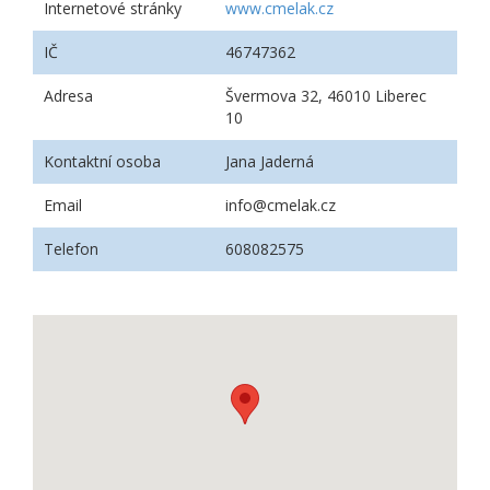
Internetové stránky
www.cmelak.cz
IČ
46747362
Adresa
Švermova 32, 46010 Liberec
10
Kontaktní osoba
Jana Jaderná
Email
info@cmelak.cz
Telefon
608082575