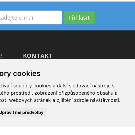
Přihlásit
!
KONTAKT
GIVT.cz s. r. o., Dolní nám. 16,
ory cookies
779 00 Olomouc
vají soubory cookies a další sledovací nástroje s
IČ: 04071433
ského prostředí, zobrazení přizpůsobeného obsahu a
Jsme tu pro Vás od 9:00 do 17:00
sti webových stránek a zjištění zdroje návštěvnosti.
(+420) 737 266 402
Upravit mé předvolby
info@givt.cz