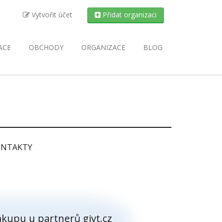
t
Vytvořit účet
Přidat organizaci
ACE
OBCHODY
ORGANIZACE
BLOG
NTAKTY
kupu u partnerů givt.cz