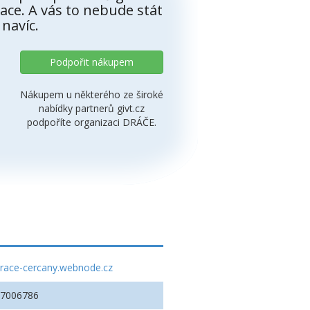
ace. A vás to nebude stát
 navíc.
Podpořit nákupem
Nákupem u některého ze široké
nabídky partnerů givt.cz
podpoříte organizaci DRÁČE.
race-cercany.webnode.cz
27006786