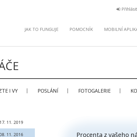
Přihlási
JAK TO FUNGUJE
POMOCNÍK
MOBILNÍ
APLIK
ÁČE
TE I VY
POSLÁNÍ
FOTOGALERIE
KO
17. 11. 2019
Procenta z vašeho ná
08. 11. 2016