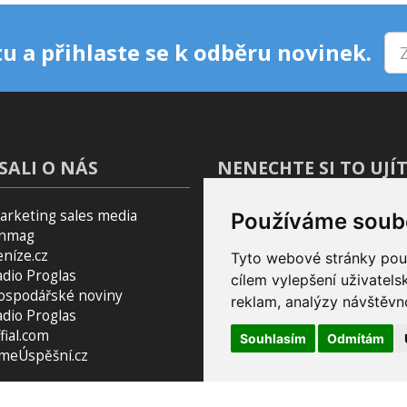
u a přihlaste se k odběru novinek.
SALI O NÁS
NENECHTE SI TO UJÍT
arketing sales media
Blog
Používáme soub
inmag
Podcast Pijavice
eníze.cz
Tyto webové stránky použí
Pomocník do prohlížeče
adio Proglas
cílem vylepšení uživatel
ospodářské noviny
reklam, analýzy návštěvno
adio Proglas
fial.com
Souhlasím
Odmítám
smeÚspěšní.cz