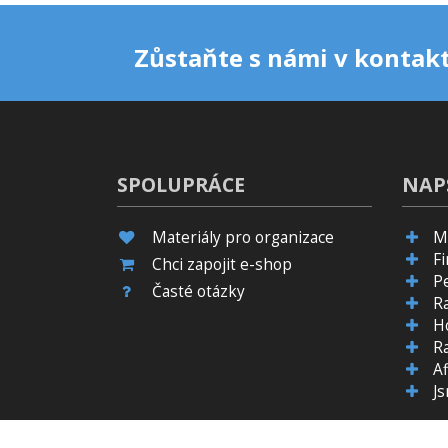
Zůstaňte s námi v kontakt
SPOLUPRÁCE
NAP
Materiály pro organizace
M
F
Chci zapojit e-shop
P
Časté otázky
R
H
R
Af
J