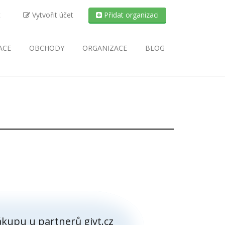
t
Vytvořit účet
Přidat organizaci
ACE
OBCHODY
ORGANIZACE
BLOG
kupu u partnerů givt.cz