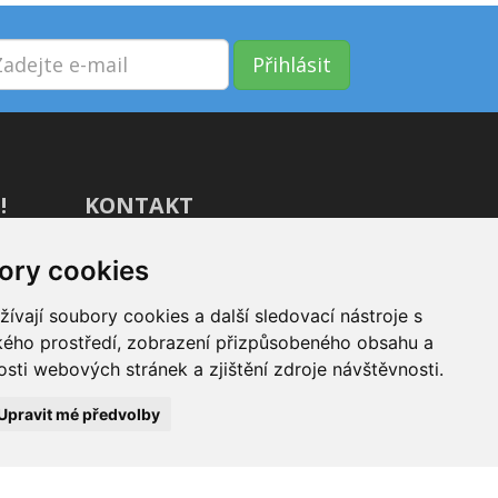
Přihlásit
!
KONTAKT
GIVT.cz s. r. o., Dolní nám. 16,
ory cookies
779 00 Olomouc
vají soubory cookies a další sledovací nástroje s
IČ: 04071433
ského prostředí, zobrazení přizpůsobeného obsahu a
Jsme tu pro Vás od 9:00 do 17:00
sti webových stránek a zjištění zdroje návštěvnosti.
(+420) 737 266 402
Upravit mé předvolby
info@givt.cz