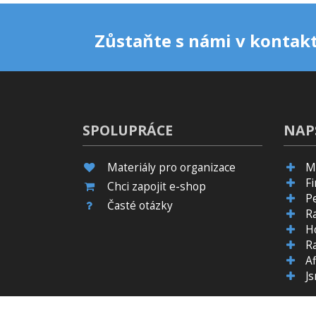
Zůstaňte s námi v kontakt
SPOLUPRÁCE
NAP
Materiály pro organizace
M
F
Chci zapojit e-shop
P
Časté otázky
R
H
R
Af
J