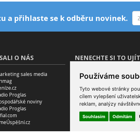
u a přihlaste se k odběru novinek.
SALI O NÁS
NENECHTE SI TO UJÍT
arketing sales media
Blog
Používáme soub
inmag
Podcast Pijavice
eníze.cz
Tyto webové stránky použí
Pomocník do prohlížeče
adio Proglas
cílem vylepšení uživatel
ospodářské noviny
reklam, analýzy návštěvno
adio Proglas
fial.com
Souhlasím
Odmítám
smeÚspěšní.cz