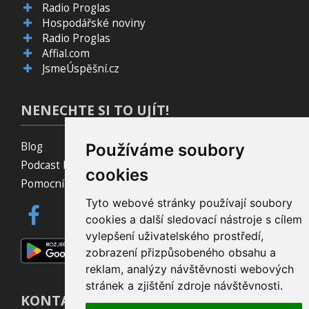
Radio Proglas
Hospodářské noviny
Radio Proglas
Affial.com
JsmeÚspěšní.cz
NENECHTE SI TO UJÍT!
Blog
Používáme soubory
Podcast Pijavice
cookies
Pomocník do prohlížeče
Tyto webové stránky používají soubory
cookies a další sledovací nástroje s cílem
vylepšení uživatelského prostředí,
zobrazení přizpůsobeného obsahu a
reklam, analýzy návštěvnosti webových
stránek a zjištění zdroje návštěvnosti.
KONTAKT