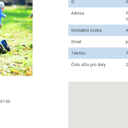
IČ
Adresa
P
S
Kontaktní osoba
A
Email
p
Telefon
Číslo účtu pro dary
+01:00