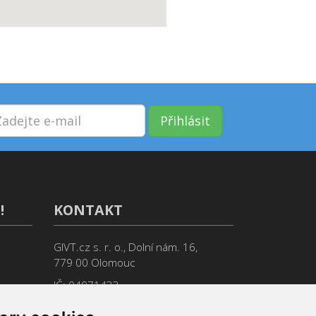
Přihlásit
!
KONTAKT
GIVT.cz s. r. o., Dolní nám. 16,
779 00 Olomouc
IČ: 04071433
Jsme tu pro Vás od 9:00 do 17:00