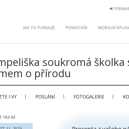
Přihlási
JAK TO FUNGUJE
POMOCNÍK
MOBILNÍ
APLIK
mpeliška soukromá školka 
jmem o přírodu
TE I VY
POSLÁNÍ
FOTOGALERIE
KO
1 163 Kč
Procenta z vašeho ná
27. 11. 2023