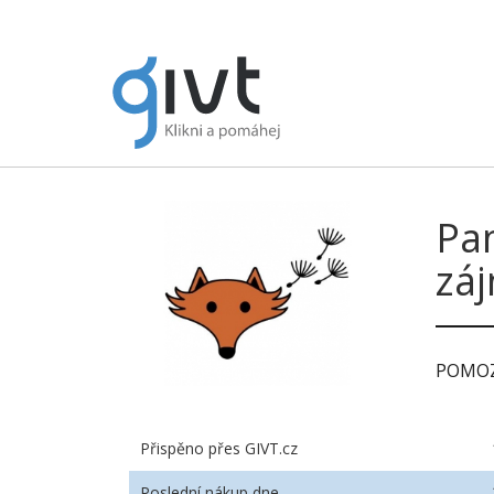
Pa
zá
POMOZ
Přispěno přes GIVT.cz
Poslední nákup dne