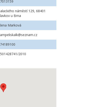
07013159
alackého náměstí 129, 68401
lavkov u Brna
lena Marková
ampeliskalk@seznam.cz
774189100
2501428741/2010