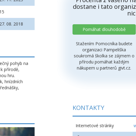
dostane i tato organiz
15
nic
27. 08. 2018
Pomáhat dlouhodobě
Stažením Pomocníka budete
organizaci Pampeliška
soukromá školka se zájmem o
přírodu pomáhat každým
ečný pohyb na
nákupem u partnerů givt.cz.
k přírodě,
nou hru.
k, hnízdních
přednášky,
KONTAKTY
Internetové stránky
w