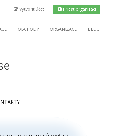
t
Vytvořit účet
Přidat organizaci
ACE
OBCHODY
ORGANIZACE
BLOG
se
NTAKTY
kupu u partnerů givt.cz