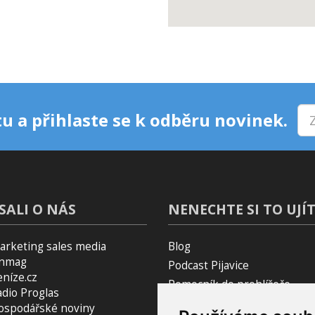
u a přihlaste se k odběru novinek.
SALI O NÁS
NENECHTE SI TO UJÍT
arketing sales media
Blog
inmag
Podcast Pijavice
eníze.cz
Pomocník do prohlížeče
adio Proglas
ospodářské noviny