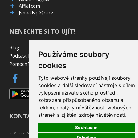
Affial.com
JsmeÚspěšní.cz
NENECHTE SI TO UJÍT!
Blog
Používáme soubory
Podcast Pijavice
Pomocník do prohlížeče
cookies
Tyto webové stránky používají soubory
cookies a další sledovací nástroje s cílem
vylepšení uživatelského prostředí,
zobrazení přizpůsobeného obsahu a
reklam, analýzy návštěvnosti webových
KONTAKT
stránek a zjištění zdroje návštěvnosti.
Souhlasím
GIVT.cz s. r. o., Dolní nám. 16, 779 00 Olomouc
Odmítám