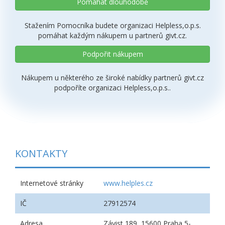
Pomáhat dlouhodobě
Stažením Pomocníka budete organizaci Helpless,o.p.s.
pomáhat každým nákupem u partnerů givt.cz.
Podpořit nákupem
Nákupem u některého ze široké nabídky partnerů givt.cz
podpoříte organizaci Helpless,o.p.s..
KONTAKTY
Internetové stránky
www.helples.cz
IČ
27912574
Adresa
Závist 189, 15600 Praha 5-