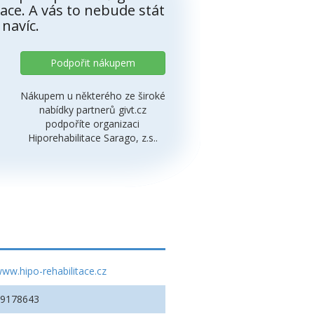
ace. A vás to nebude stát
 navíc.
Podpořit nákupem
Nákupem u některého ze široké
nabídky partnerů givt.cz
podpoříte organizaci
Hiporehabilitace Sarago, z.s..
ww.hipo-rehabilitace.cz
09178643