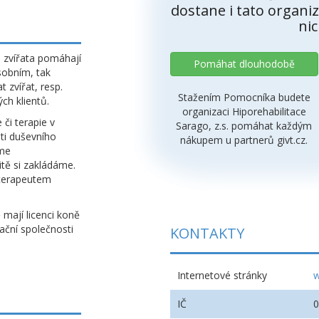
dostane i tato organiz
nic
 zvířata pomáhají
Pomáhat dlouhodobě
osobním, tak
t zvířat, resp.
Stažením Pomocníka budete
ch klientů.
organizaci Hiporehabilitace
či terapie v
Sarago, z.s. pomáhat každým
sti duševního
nákupem u partnerů givt.cz.
sme
itě si zakládáme.
oterapeutem
 mají licenci koně
ační společnosti
KONTAKTY
Internetové stránky
w
IČ