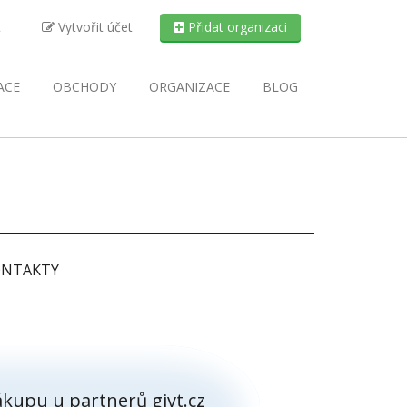
t
Vytvořit účet
Přidat organizaci
ACE
OBCHODY
ORGANIZACE
BLOG
NTAKTY
kupu u partnerů givt.cz