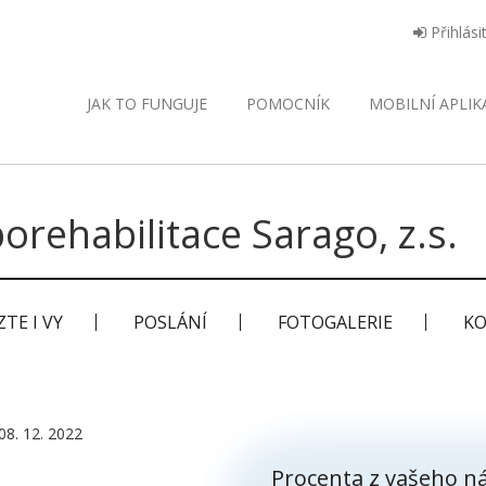
Přihlási
JAK TO FUNGUJE
POMOCNÍK
MOBILNÍ
APLIK
orehabilitace Sarago, z.s.
TE I VY
POSLÁNÍ
FOTOGALERIE
KO
08. 12. 2022
Procenta z vašeho ná