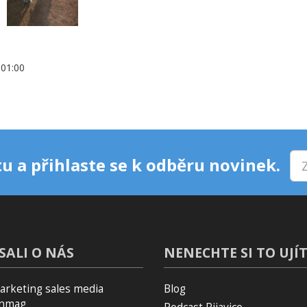
+01:00
u a přihlaste se k odběru novinek.
SALI O NÁS
NENECHTE SI TO UJÍT
arketing sales media
Blog
inmag