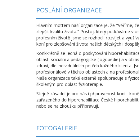
POSLÁNÍ ORGANIZACE
Hlavním mottem naší organizace je, že "Věříme, že
zlepšit kvalitu života." Postoj, který potkáváme v 
profesním životě jsme se rozhodli rozvíjet a využíva
koní pro zlepšování života našich dětských i dospělý
Konkkrétně se jedná o poskytování hiporehabilitace 
oblasti sociální a pedagogické (logopedie) a v obla
zdraví, dle individuálních potřeb každého klienta. J
profesionálové v těchto oblastech a na profesional
Naše organizace také externě spolupracuje s fyzi
školeným pro oblast fyzioterapie.
Stejně zásadní je pro nás i připravenost koní - koně
zařazeného do hiporehabilitace České hiporehabilit
nebo se na zkoušku přřipravují.
FOTOGALERIE