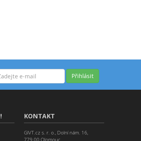
Přihlásit
!
KONTAKT
GIVT.cz s. r. o., Dolní nám. 16,
779 00 Olomouc