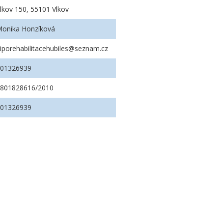
lkov 150, 55101 Vlkov
onika Honzíková
iporehabilitacehubiles@seznam.cz
601326939
2801828616/2010
601326939