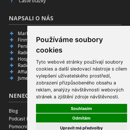
Časté otázky
NAPSALI O NÁS
Marketing sales media
Používáme soubory
Finmag
Peníze.cz
cookies
Radio Proglas
Hospodářské noviny
Tyto webové stránky používají soubory
Radio Proglas
cookies a další sledovací nástroje s cílem
Affial.com
vylepšení uživatelského prostředí,
JsmeÚspěšní.cz
zobrazení přizpůsobeného obsahu a
reklam, analýzy návštěvnosti webových
NENECHTE SI TO UJÍT!
stránek a zjištění zdroje návštěvnosti.
Souhlasím
Blog
Odmítám
Podcast Pijavice
Pomocník do prohlížeče
Upravit mé předvolby