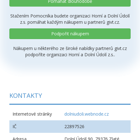
Pomáhat dlouhodobě
Stažením Pomocníka budete organizaci Horní a Dolní Údolí
z.s. pomáhat každým nákupem u partnerů givt.cz.
Podpořit nákupem
Nákupem u některého ze široké nabídky partnerů givt.cz
podpoříte organizaci Horní a Dolní Údolí z.s..
KONTAKTY
Internetové stránky
dolniudoli.webnode.cz
IČ
22897526
Adresa
Dolní Údolí 90, 79376 Zlaté