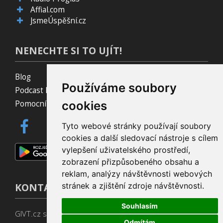
Affial.com
JsmeÚspěšní.cz
NENECHTE SI TO UJÍT!
Blog
Používáme soubory
Podcast Pijavice
Pomocník do prohlížeče
cookies
Tyto webové stránky používají soubory
cookies a další sledovací nástroje s cílem
vylepšení uživatelského prostředí,
zobrazení přizpůsobeného obsahu a
reklam, analýzy návštěvnosti webových
KONTAKT
stránek a zjištění zdroje návštěvnosti.
Souhlasím
GIVT.cz s. r. o., Dolní nám. 16, 779 00 Olomouc
Odmítám