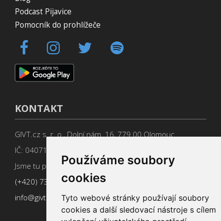
Podcast Pijavice
Pomocník do prohlížeče
KONTAKT
GIVT.cz s. r. o., Dolní nám. 16, 779 00 Olomouc
IČ: 04071433
Používáme soubory
Jsme tu pro Vás od 9:00 do 17:00
cookies
(+420) 737 266 402
info@givt.cz
Tyto webové stránky používají soubory
cookies a další sledovací nástroje s cílem