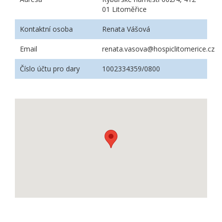
01 Litoměřice
Kontaktní osoba
Renata Vášová
Email
renata.vasova@hospiclitomerice.cz
Číslo účtu pro dary
1002334359/0800