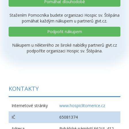
Pomáhat dlouhodobě
Stažením Pomocníka budete organizaci Hospic sv. Štěpána
pomáhat každým nákupem u partnerů givt.cz.
Podpořit nákupem
Nákupem u některého ze široké nabídky partnerů givt.cz
podpoříte organizaci Hospic sv. Štěpána.
KONTAKTY
Internetové stránky
www.hospiclitomerice.cz
IČ
65081374
Adresa
Rybářské náměstí 662/4, 412