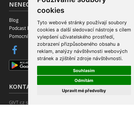
NENECHTE SI TO UJÍT!
cookies
Blog
Tyto webové stránky používají soubory
Podcast Pijavice
cookies a další sledovací nástroje s cílem
Pomocník do prohlížeče
vylepšení uživatelského prostředí,
zobrazení přizpůsobeného obsahu a
reklam, analýzy návštěvnosti webových
stránek a zjištění zdroje návštěvnosti.
Souhlasím
Odmítám
KONTAKT
Upravit mé předvolby
GIVT.cz s. r. o., Dolní nám. 16, 779 00 Olomouc
IČ: 04071433
Jsme tu pro Vás od 9:00 do 17:00
(+420) 737 266 402