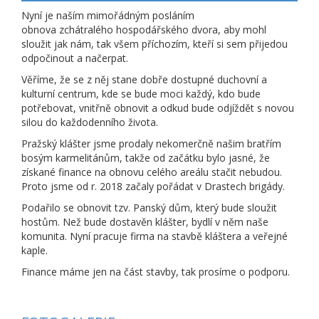
Nyní je naším mimořádným posláním
obnova zchátralého hospodářského dvora, aby mohl
sloužit jak nám, tak všem příchozím, kteří si sem přijedou
odpočinout a načerpat.
Věříme, že se z něj stane dobře dostupné duchovní a
kulturní centrum, kde se bude moci každý, kdo bude
potřebovat, vnitřně obnovit a odkud bude odjíždět s novou
silou do každodenního života.
Pražský klášter jsme prodaly nekomerčně našim bratřím
bosým karmelitánům, takže od začátku bylo jasné, že
získané finance na obnovu celého areálu stačit nebudou.
Proto jsme od r. 2018 začaly pořádat v Drastech brigády.
Podařilo se obnovit tzv. Panský dům, který bude sloužit
hostům. Než bude dostavěn klášter, bydlí v něm naše
komunita. Nyní pracuje firma na stavbě kláštera a veřejné
kaple.
Finance máme jen na část stavby, tak prosíme o podporu.