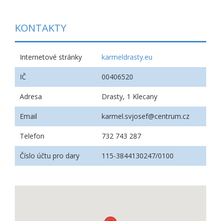
KONTAKTY
Internetové stránky
karmeldrasty.eu
IČ
00406520
Adresa
Drasty, 1 Klecany
Email
karmel.svjosef@centrum.cz
Telefon
732 743 287
Číslo účtu pro dary
115-3844130247/0100