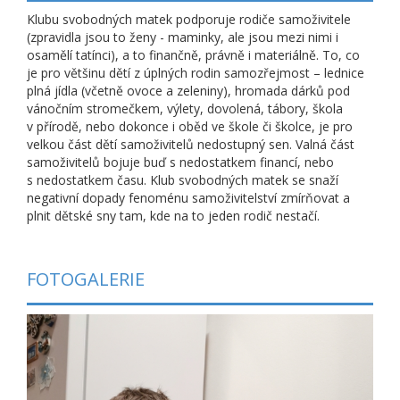
Klubu svobodných matek podporuje rodiče samoživitele
(zpravidla jsou to ženy - maminky, ale jsou mezi nimi i
osamělí tatínci), a to finančně, právně i materiálně. To, co
je pro většinu dětí z úplných rodin samozřejmost – lednice
plná jídla (včetně ovoce a zeleniny), hromada dárků pod
vánočním stromečkem, výlety, dovolená, tábory, škola
v přírodě, nebo dokonce i oběd ve škole či školce, je pro
velkou část dětí samoživitelů nedostupný sen. Valná část
samoživitelů bojuje buď s nedostatkem financí, nebo
s nedostatkem času. Klub svobodných matek se snaží
negativní dopady fenoménu samoživitelství zmírňovat a
plnit dětské sny tam, kde na to jeden rodič nestačí.
FOTOGALERIE