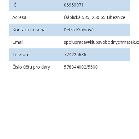
IČ
06959971
Adresa
Ďáblická 535, 250 65 Líbeznice
Kontaktní osoba
Petra Krainová
Email
spoluprace@klubsvobodnychmatek.c
Telefon
774225636
Číslo účtu pro dary
578344002/5500