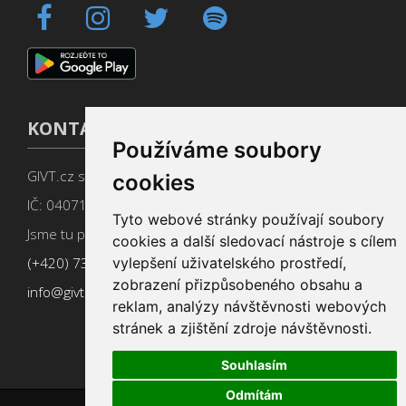
KONTAKT
Používáme soubory
GIVT.cz s. r. o., Dolní nám. 16, 779 00 Olomouc
cookies
IČ: 04071433
Tyto webové stránky používají soubory
Jsme tu pro Vás od 9:00 do 17:00
cookies a další sledovací nástroje s cílem
vylepšení uživatelského prostředí,
(+420) 737 266 402
zobrazení přizpůsobeného obsahu a
info@givt.cz
reklam, analýzy návštěvnosti webových
stránek a zjištění zdroje návštěvnosti.
Souhlasím
Odmítám