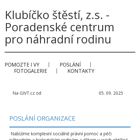
Klubíčko štěstí, z.s. -
Poradenské centrum
pro náhradní rodinu
POMOZTE I VY
POSLÁNÍ
FOTOGALERIE
KONTAKTY
Na GIVT.cz od
05. 09. 2025
POSLÁNÍ ORGANIZACE
Nabízíme komplexní sociálně právní pomoc a péči
náhradním a biologickým rodinám a dětem v jejich obtížné