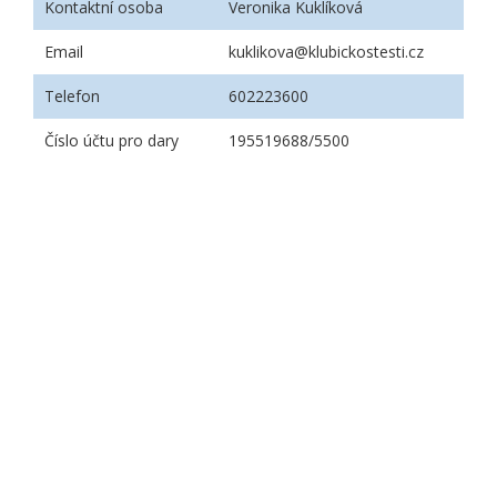
Kontaktní osoba
Veronika Kuklíková
Email
kuklikova@klubickostesti.cz
Telefon
602223600
Číslo účtu pro dary
195519688/5500