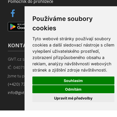
Pomocník do prohlížeče
Používáme soubory
cookies
Tyto webové stránky používají soubory
KONTAKT
cookies a další sledovací nástroje s cílem
vylepšení uživatelského prostředí,
zobrazení přizpůsobeného obsahu a
GIVT.cz s. r. o., Dolní nám. 16, 779 00 Olomouc
reklam, analýzy návštěvnosti webových
IČ: 04071433
stránek a zjištění zdroje návštěvnosti.
Jsme tu pro Vás od 9:00 do 17:00
Souhlasím
(+420) 737 266 402
Odmítám
info@givt.cz
Upravit mé předvolby