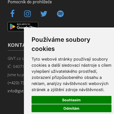
Pomocník do prohlížeče
Používáme soubory
KONTAKT
cookies
GIVT.cz s. r. o., Dolní nám. 16, 779 00 Olomouc
Tyto webové stránky používají soubory
cookies a další sledovací nástroje s cílem
IČ: 04071433
vylepšení uživatelského prostředí,
Jsme tu pro Vás od 9:00 do 17:00
zobrazení přizpůsobeného obsahu a
(+420) 737 266 402
reklam, analýzy návštěvnosti webových
stránek a zjištění zdroje návštěvnosti.
info@givt.cz
Souhlasím
Odmítám