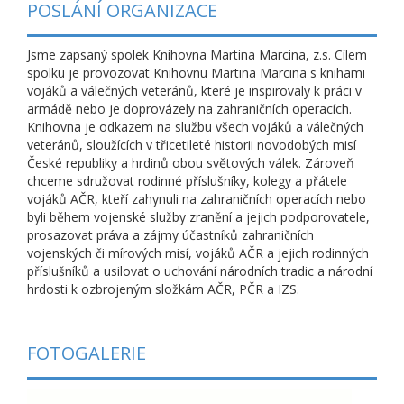
POSLÁNÍ ORGANIZACE
Jsme zapsaný spolek Knihovna Martina Marcina, z.s. Cílem
spolku je provozovat Knihovnu Martina Marcina s knihami
vojáků a válečných veteránů, které je inspirovaly k práci v
armádě nebo je doprovázely na zahraničních operacích.
Knihovna je odkazem na službu všech vojáků a válečných
veteránů, sloužících v třicetileté historii novodobých misí
České republiky a hrdinů obou světových válek. Zároveň
chceme sdružovat rodinné příslušníky, kolegy a přátele
vojáků AČR, kteří zahynuli na zahraničních operacích nebo
byli během vojenské služby zranění a jejich podporovatele,
prosazovat práva a zájmy účastníků zahraničních
vojenských či mírových misí, vojáků AČR a jejich rodinných
příslušníků a usilovat o uchování národních tradic a národní
hrdosti k ozbrojeným složkám AČR, PČR a IZS.
FOTOGALERIE