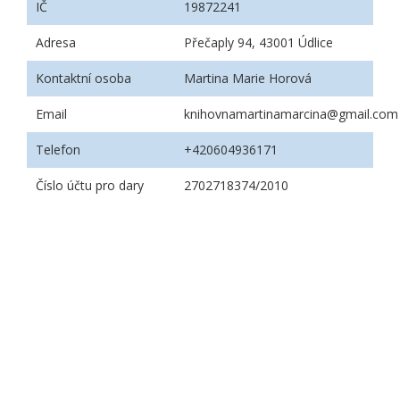
IČ
19872241
Adresa
Přečaply 94, 43001 Údlice
Kontaktní osoba
Martina Marie Horová
Email
knihovnamartinamarcina@gmail.com
Telefon
+420604936171
Číslo účtu pro dary
2702718374/2010