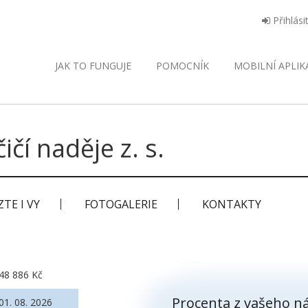
Přihlási
JAK TO FUNGUJE
POMOCNÍK
MOBILNÍ
APLIK
ičí naděje z. s.
TE I VY
FOTOGALERIE
KONTAKTY
48 886 Kč
Procenta z vašeho ná
01. 08. 2026