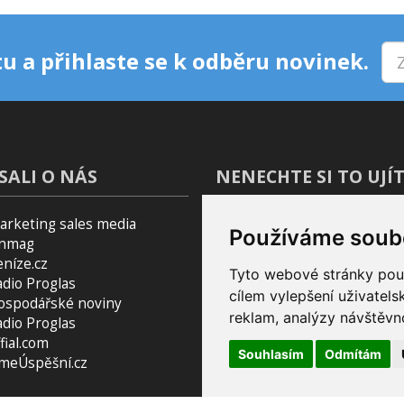
u a přihlaste se k odběru novinek.
SALI O NÁS
NENECHTE SI TO UJÍT
arketing sales media
Blog
Používáme soub
inmag
Podcast Pijavice
eníze.cz
Pomocník do prohlížeče
Tyto webové stránky použí
adio Proglas
cílem vylepšení uživatel
ospodářské noviny
reklam, analýzy návštěvno
adio Proglas
fial.com
Souhlasím
Odmítám
smeÚspěšní.cz