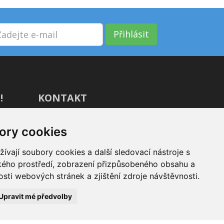
Přihlásit
!
KONTAKT
GIVT.cz s. r. o., Dolní nám. 16,
ory cookies
779 00 Olomouc
IČ: 04071433
vají soubory cookies a další sledovací nástroje s
ského prostředí, zobrazení přizpůsobeného obsahu a
Jsme tu pro Vás od 9:00 do 17:00
sti webových stránek a zjištění zdroje návštěvnosti.
(+420) 737 266 402
Upravit mé předvolby
info@givt.cz