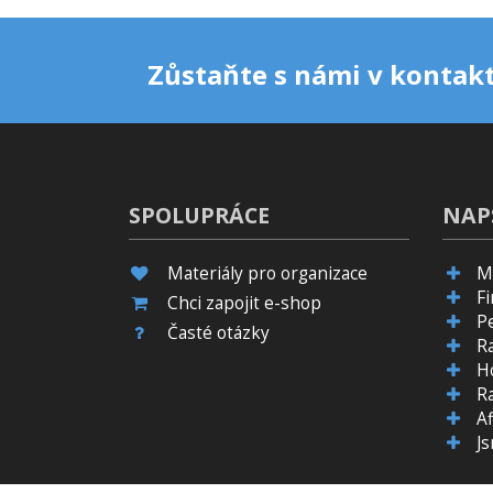
Zůstaňte s námi v kontakt
SPOLUPRÁCE
NAP
Materiály pro organizace
M
F
Chci zapojit e-shop
P
Časté otázky
R
H
R
Af
J