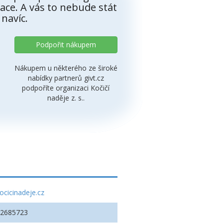
ace. A vás to nebude stát
 navíc.
Podpořit nákupem
Nákupem u některého ze široké
nabídky partnerů givt.cz
podpoříte organizaci Kočičí
naděje z. s..
ocicinadeje.cz
22685723