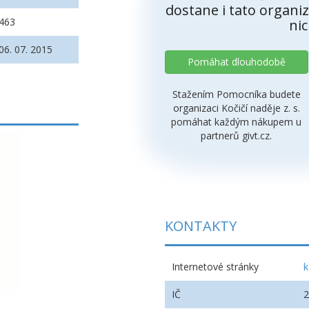
dostane i tato organiz
463
nic
06. 07. 2015
Pomáhat dlouhodobě
Stažením Pomocníka budete
organizaci Kočičí naděje z. s.
pomáhat každým nákupem u
partnerů givt.cz.
KONTAKTY
Internetové stránky
k
IČ