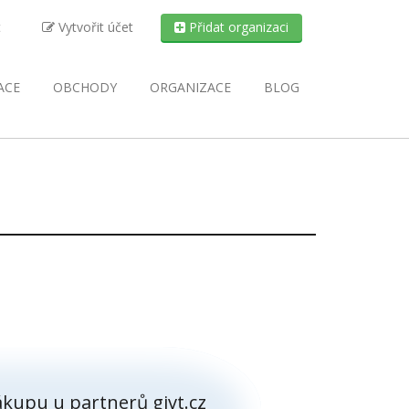
t
Vytvořit účet
Přidat organizaci
ACE
OBCHODY
ORGANIZACE
BLOG
kupu u partnerů givt.cz