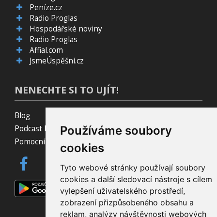
Peníze.cz
Radio Proglas
Hospodářské noviny
Radio Proglas
Affial.com
JsmeÚspěšní.cz
NENECHTE SI TO UJÍT!
Blog
Podcast Pijavice
Používáme soubory
Pomocník do prohlížeče
cookies
Tyto webové stránky používají soubory
cookies a další sledovací nástroje s cílem
vylepšení uživatelského prostředí,
zobrazení přizpůsobeného obsahu a
reklam, analýzy návštěvnosti webových