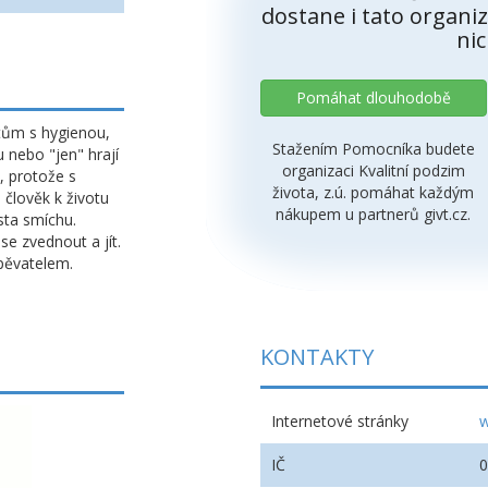
dostane i tato organiz
nic
Pomáhat dlouhodobě
tům s hygienou,
Stažením Pomocníka budete
 nebo "jen" hrají
organizaci Kvalitní podzim
, protože s
života, z.ú. pomáhat každým
 člověk k životu
nákupem u partnerů givt.cz.
sta smíchu.
e zvednout a jít.
spěvatelem.
KONTAKTY
Internetové stránky
w
IČ