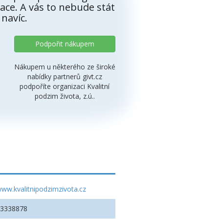
ace. A vás to nebude stát
 navíc.
Podpořit nákupem
Nákupem u některého ze široké
nabídky partnerů givt.cz
podpoříte organizaci Kvalitní
podzim života, z.ú..
ww.kvalitnipodzimzivota.cz
03338878