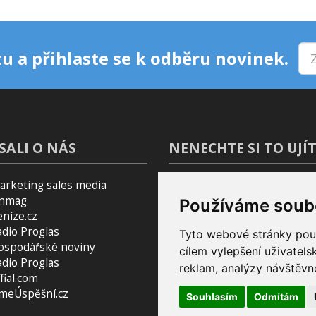
u a přihlaste se k odběru novinek.
SALI O NÁS
NENECHTE SI TO UJÍT
arketing sales media
Blog
inmag
Používáme soub
Podcast Pijavice
eníze.cz
Pomocník do prohlížeče
adio Proglas
Tyto webové stránky použí
ospodářské noviny
cílem vylepšení uživatel
adio Proglas
reklam, analýzy návštěvno
fial.com
smeÚspěšní.cz
Souhlasím
Odmítám