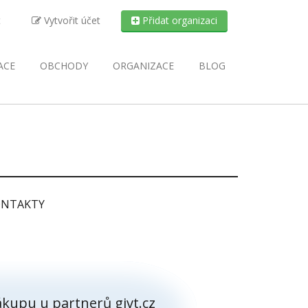
t
Vytvořit účet
Přidat organizaci
ACE
OBCHODY
ORGANIZACE
BLOG
NTAKTY
kupu u partnerů givt.cz