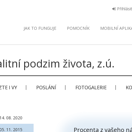
Přihlási
JAK TO FUNGUJE
POMOCNÍK
MOBILNÍ
APLIK
litní podzim života, z.ú.
TE I VY
POSLÁNÍ
FOTOGALERIE
KO
14. 08. 2020
Procenta z vašeho ná
05. 11. 2015