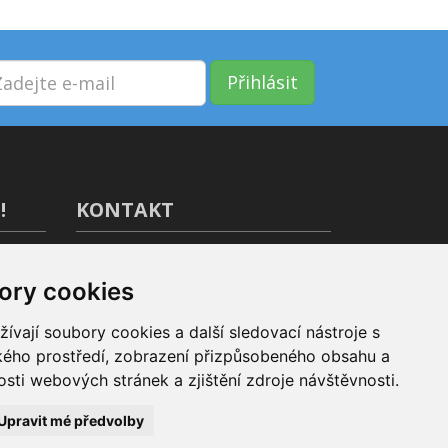
Přihlásit
!
KONTAKT
GIVT.cz s. r. o., Dolní nám. 16,
779 00 Olomouc
ory cookies
IČ: 04071433
vají soubory cookies a další sledovací nástroje s
Jsme tu pro Vás od 9:00 do 17:00
ského prostředí, zobrazení přizpůsobeného obsahu a
(+420) 737 266 402
sti webových stránek a zjištění zdroje návštěvnosti.
info@givt.cz
Upravit mé předvolby