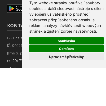
Tyto webové stránky používají soubory
cookies a další sledovací nástroje s cílem
vylepšení uživatelského prostředí,
zobrazení přizpůsobeného obsahu a
KONTAKT
reklam, analýzy návštěvnosti webových
stránek a zjištění zdroje návštěvnosti.
GIVT.cz s. r. o., Dolní nám. 16, 779 00 Olomouc
Souhlasím
IČ: 04071433
Odmítám
Jsme tu pro Vás od 9:00 do 17:00
Upravit mé předvolby
(+420) 737 266 402
info@givt.cz
Obchodní podmínky
,
Změnit nastavení cookies
Pomáháme neziskovkám od roku 2015