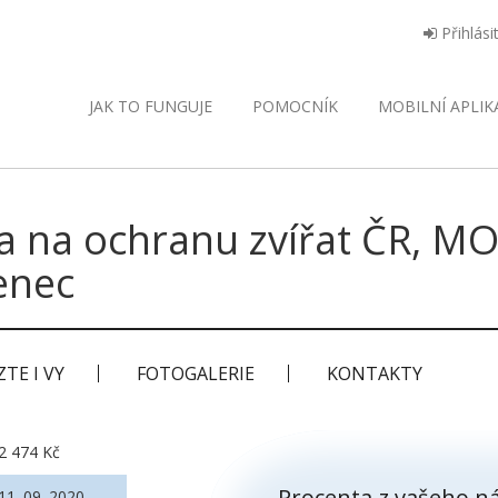
Přihlási
JAK TO FUNGUJE
POMOCNÍK
MOBILNÍ
APLIK
a na ochranu zvířat ČR, M
enec
TE I VY
FOTOGALERIE
KONTAKTY
2 474 Kč
Procenta z vašeho ná
11. 09. 2020