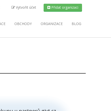
t
Vytvořit účet
Přidat organizaci
ACE
OBCHODY
ORGANIZACE
BLOG
O
kupu u partnerů givt.cz