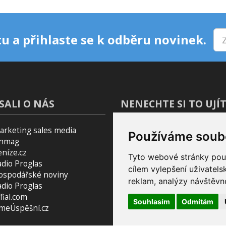
u a přihlaste se k odběru novinek.
SALI O NÁS
NENECHTE SI TO UJÍT
arketing sales media
Blog
Používáme soub
inmag
Podcast Pijavice
eníze.cz
Tyto webové stránky použí
Pomocník do prohlížeče
adio Proglas
cílem vylepšení uživatel
ospodářské noviny
reklam, analýzy návštěvno
adio Proglas
fial.com
Souhlasím
Odmítám
smeÚspěšní.cz