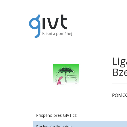
Lig
Bz
POMOZ
Přispěno přes GIVT.cz
Poslední nákup dne