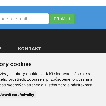
Přihlásit
!
KONTAKT
GIVT.cz s. r. o., Dolní nám. 16,
ory cookies
779 00 Olomouc
vají soubory cookies a další sledovací nástroje s
IČ: 04071433
ského prostředí, zobrazení přizpůsobeného obsahu a
Jsme tu pro Vás od 9:00 do 17:00
sti webových stránek a zjištění zdroje návštěvnosti.
(+420) 737 266 402
Upravit mé předvolby
info@givt.cz