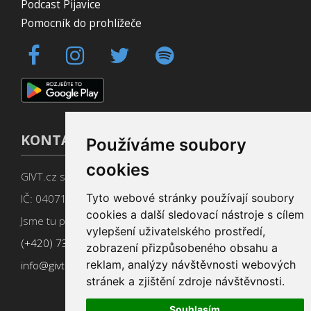
Podcast Pijavice
Pomocník do prohlížeče
KONTAKT
Používáme soubory
cookies
GIVT.cz s. r. o., Dolní nám. 16, 779 00 Olomouc
Tyto webové stránky používají soubory
IČ: 04071433
cookies a další sledovací nástroje s cílem
Jsme tu pro Vás od 9:00 do 17:00
vylepšení uživatelského prostředí,
(+420) 737 266 402
zobrazení přizpůsobeného obsahu a
reklam, analýzy návštěvnosti webových
info@givt.cz
stránek a zjištění zdroje návštěvnosti.
Souhlasím