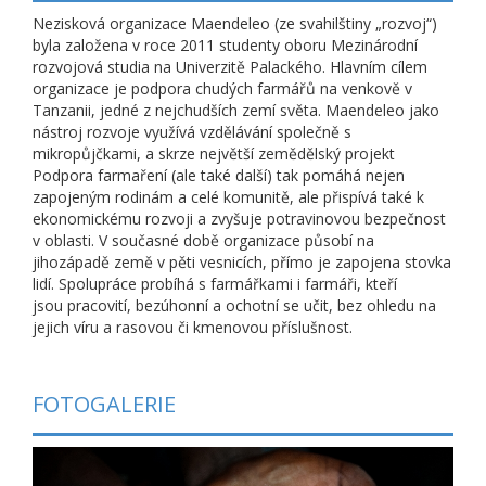
Nezisková organizace Maendeleo (ze svahilštiny „rozvoj“)
byla založena v roce 2011 studenty oboru Mezinárodní
rozvojová studia na Univerzitě Palackého. Hlavním cílem
organizace je podpora chudých farmářů na venkově v
Tanzanii, jedné z nejchudších zemí světa. Maendeleo jako
nástroj rozvoje využívá vzdělávání společně s
mikropůjčkami, a skrze největší zemědělský projekt
Podpora farmaření (ale také další) tak pomáhá nejen
zapojeným rodinám a celé komunitě, ale přispívá také k
ekonomickému rozvoji a zvyšuje potravinovou bezpečnost
v oblasti. V současné době organizace působí na
jihozápadě země v pěti vesnicích, přímo je zapojena stovka
lidí. Spolupráce probíhá s farmářkami i farmáři, kteří
jsou pracovití, bezúhonní a ochotní se učit, bez ohledu na
jejich víru a rasovou či kmenovou příslušnost.
FOTOGALERIE