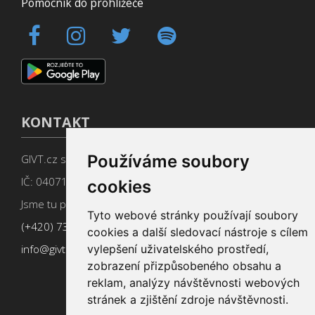
Pomocník do prohlížeče
KONTAKT
Používáme soubory
GIVT.cz s. r. o., Dolní nám. 16, 779 00 Olomouc
IČ: 04071433
cookies
Jsme tu pro Vás od 9:00 do 17:00
Tyto webové stránky používají soubory
(+420) 737 266 402
cookies a další sledovací nástroje s cílem
info@givt.cz
vylepšení uživatelského prostředí,
zobrazení přizpůsobeného obsahu a
reklam, analýzy návštěvnosti webových
stránek a zjištění zdroje návštěvnosti.