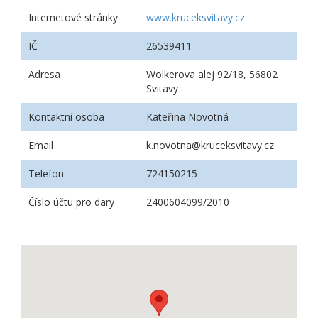
Internetové stránky
www.kruceksvitavy.cz
IČ
26539411
Adresa
Wolkerova alej 92/18, 56802
Svitavy
Kontaktní osoba
Kateřina Novotná
Email
k.novotna@kruceksvitavy.cz
Telefon
724150215
Číslo účtu pro dary
2400604099/2010