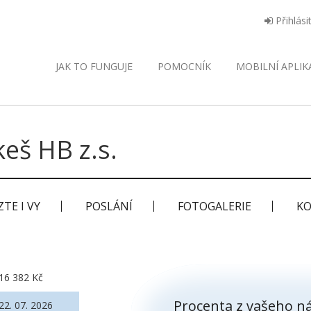
Přihlási
JAK TO FUNGUJE
POMOCNÍK
MOBILNÍ
APLIK
eš HB z.s.
TE I VY
POSLÁNÍ
FOTOGALERIE
KO
16 382 Kč
Procenta z vašeho ná
22. 07. 2026