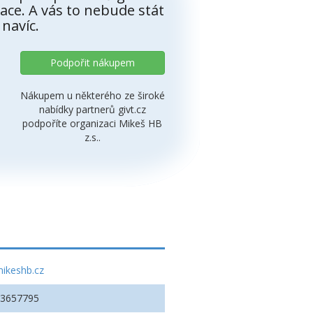
ace. A vás to nebude stát
 navíc.
Podpořit nákupem
Nákupem u některého ze široké
nabídky partnerů givt.cz
podpoříte organizaci Mikeš HB
z.s..
ikeshb.cz
03657795