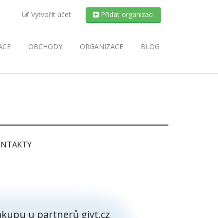
t
Vytvořit účet
Přidat organizaci
ACE
OBCHODY
ORGANIZACE
BLOG
NTAKTY
kupu u partnerů givt.cz