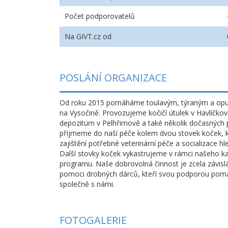
Počet podporovatelů
Na GIVT.cz od
POSLÁNÍ ORGANIZACE
Od roku 2015 pomáháme toulavým, týraným a op
na Vysočině. Provozujeme kočičí útulek v Havlíčk
depozitum v Pelhřimově a také několik dočasných p
přijmeme do naší péče kolem dvou stovek koček, 
zajištění potřebné veterinární péče a socializace 
Další stovky koček vykastrujeme v rámci našeho k
programu. Naše dobrovolná činnost je zcela závislá
pomoci drobných dárců, kteří svou podporou pom
společně s námi.
FOTOGALERIE