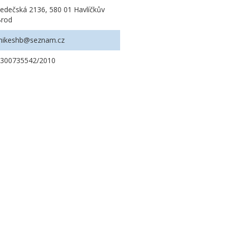
edečská 2136, 580 01 Havlíčkův
Brod
mikeshb@seznam.cz
2300735542/2010