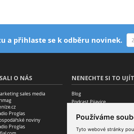
u a přihlaste se k odběru novinek.
SALI O NÁS
NENECHTE SI TO UJÍT
arketing sales media
Blog
inmag
Podcast Pijavice
eníze.cz
Pomocník do prohlížeče
adio Proglas
Používáme soub
ospodářské noviny
adio Proglas
Tyto webové stránky použí
fial.com