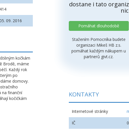
dostane i tato organiz
414
nic
05. 09. 2016
Pomáhat dlouhodobě
Stažením Pomocníka budete
organizaci Mikeš HB z.s.
pomáhat každým nákupem u
partnerů givt.cz.
uštěným kočkám
ově Brodě, máme
éčí. Každý rok
kterým po
hledáme domovy.
astračního
 na finanční
KONTAKTY
áhají kočičkám
Internetové stránky
m
IČ