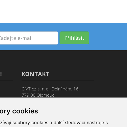
Přihlásit
!
KONTAKT
GIVT.cz s. r. o., Dolní nám. 16,
779 00 Olomouc
IČ: 04071433
ory cookies
Jsme tu pro Vás od 9:00 do 17:00
(+420) 737 266 402
vají soubory cookies a další sledovací nástroje s