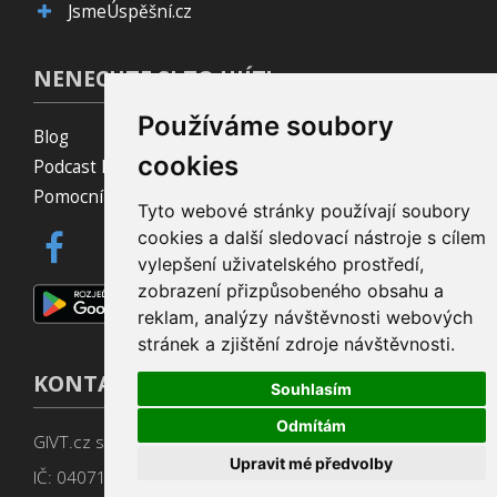
JsmeÚspěšní.cz
NENECHTE SI TO UJÍT!
Používáme soubory
Blog
cookies
Podcast Pijavice
Pomocník do prohlížeče
Tyto webové stránky používají soubory
cookies a další sledovací nástroje s cílem
vylepšení uživatelského prostředí,
zobrazení přizpůsobeného obsahu a
reklam, analýzy návštěvnosti webových
stránek a zjištění zdroje návštěvnosti.
KONTAKT
Souhlasím
Odmítám
GIVT.cz s. r. o., Dolní nám. 16, 779 00 Olomouc
Upravit mé předvolby
IČ: 04071433