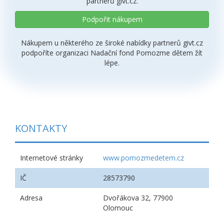
partnerů givt.cz.
Podpořit nákupem
Nákupem u některého ze široké nabídky partnerů givt.cz
podpoříte organizaci Nadační fond Pomozme dětem žít
lépe.
KONTAKTY
Internetové stránky
www.pomozmedetem.cz
IČ
28573790
Adresa
Dvořákova 32, 77900
Olomouc