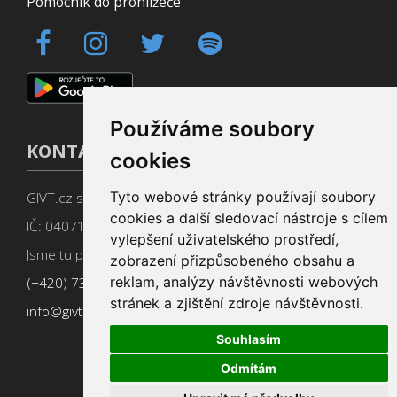
Pomocník do prohlížeče
Používáme soubory
KONTAKT
cookies
Tyto webové stránky používají soubory
GIVT.cz s. r. o., Dolní nám. 16, 779 00 Olomouc
cookies a další sledovací nástroje s cílem
IČ: 04071433
vylepšení uživatelského prostředí,
Jsme tu pro Vás od 9:00 do 17:00
zobrazení přizpůsobeného obsahu a
reklam, analýzy návštěvnosti webových
(+420) 737 266 402
stránek a zjištění zdroje návštěvnosti.
info@givt.cz
Souhlasím
Odmítám