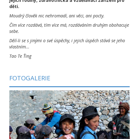
jejich rodiny, zdravotnická a vzdělávací zařízení pro
děti.
Moudrý člověk nic nehromadí, ani věci, ani pocty.
Čím více rozdává, tím více má, rozdáváním druhým obohacuje
sebe.
Dělí-li se s jinými o své úspěchy, i jejich úspěch stává se jeho
vlastním...
Tao Te Ťing
FOTOGALERIE