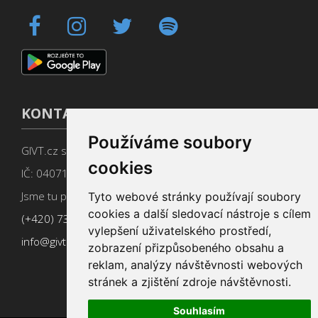
KONTAKT
Používáme soubory
GIVT.cz s. r. o., Dolní nám. 16, 779 00 Olomouc
cookies
IČ: 04071433
Jsme tu pro Vás od 9:00 do 17:00
Tyto webové stránky používají soubory
cookies a další sledovací nástroje s cílem
(+420) 737 266 402
vylepšení uživatelského prostředí,
info@givt.cz
zobrazení přizpůsobeného obsahu a
reklam, analýzy návštěvnosti webových
stránek a zjištění zdroje návštěvnosti.
Souhlasím