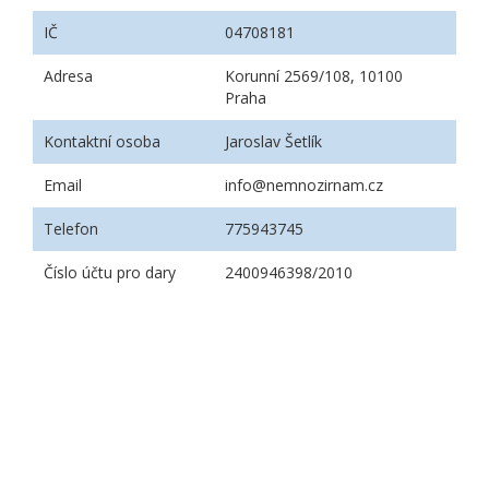
IČ
04708181
Adresa
Korunní 2569/108, 10100
Praha
Kontaktní osoba
Jaroslav Šetlík
Email
info@nemnozirnam.cz
Telefon
775943745
Číslo účtu pro dary
2400946398/2010