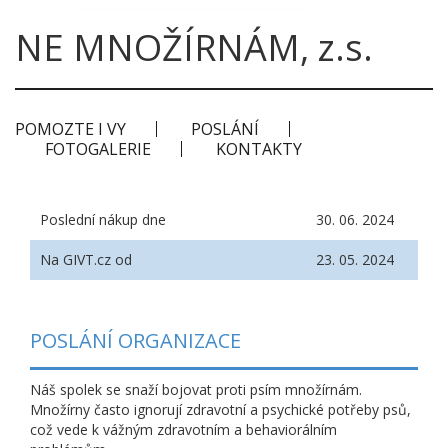
NE MNOŽÍRNÁM, z.s.
POMOZTE I VY
POSLÁNÍ
FOTOGALERIE
KONTAKTY
Poslední nákup dne
30. 06. 2024
Na GIVT.cz od
23. 05. 2024
POSLÁNÍ ORGANIZACE
Náš spolek se snaží bojovat proti psím množírnám.
Množírny často ignorují zdravotní a psychické potřeby psů,
což vede k vážným zdravotním a behaviorálním