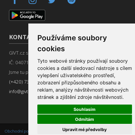
KONTAKT
Používáme soubory
cookies
GIVT.cz s. r. o., Dolní nám. 16, 779 00 Olomouc
Tyto webové stránky používají soubory
IČ: 04071433
cookies a další sledovací nástroje s cílem
Jsme tu pro Vás od 9:00 do 17:00
vylepšení uživatelského prostředí,
(+420) 737 266 402
zobrazení přizpůsobeného obsahu a
reklam, analýzy návštěvnosti webových
info@givt.cz
stránek a zjištění zdroje návštěvnosti.
Souhlasím
Odmítám
Upravit mé předvolby
Obchodní podmínky
,
Změnit nastavení cookies