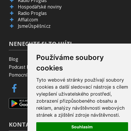
Radio Proglas
Hospodářské noviny
Radio Proglas
Affial.com
JsmeÚspěšní.cz
NENECHTE SI TO UJÍT!
Používáme soubory
Blog
cookies
Podcast Pijavice
Pomocník do prohlížeče
Tyto webové stránky používají soubory
cookies a další sledovací nástroje s cílem
vylepšení uživatelského prostředí,
zobrazení přizpůsobeného obsahu a
reklam, analýzy návštěvnosti webových
stránek a zjištění zdroje návštěvnosti.
KONTAKT
Souhlasím