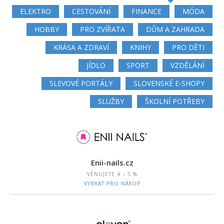
ELEKTRO
CESTOVÁNÍ
FINANCE
MÓDA
HOBBY
PRO ZVÍŘATA
DŮM A ZAHRADA
KRÁSA A ZDRAVÍ
KNIHY
PRO DĚTI
JÍDLO
SPORT
VZDĚLÁNÍ
SLEVOVÉ PORTÁLY
SLOVENSKÉ E-SHOPY
SLUŽBY
ŠKOLNÍ POTŘEBY
Enii-nails.cz
VĚNUJETE
4 – 5 %
VYBRAT PRO NÁKUP