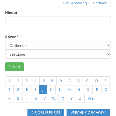
Klikni a pomáhej
Obchody
Hledat:
Řazení:
Seřadit
1
2
3
4
5
6
9
A
B
C
D
E
(current)
F
G
H
I
J
K
L
M
N
O
P
Q
R
S
T
U
V
W
X
Y
Z
Vše
NEJOBLÍBENĚJŠÍ
VŠECHNY OBCHODY