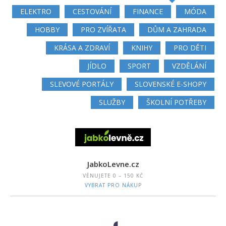
ELEKTRO
CESTOVÁNÍ
FINANCE
MÓDA
HOBBY
PRO ZVÍŘATA
DŮM A ZAHRADA
KRÁSA A ZDRAVÍ
KNIHY
PRO DĚTI
JÍDLO
SPORT
VZDĚLÁNÍ
SLEVOVÉ PORTÁLY
SLOVENSKÉ E-SHOPY
SLUŽBY
ŠKOLNÍ POTŘEBY
JabkoLevne.cz
VĚNUJETE
0 – 150 KČ
VYBRAT PRO NÁKUP